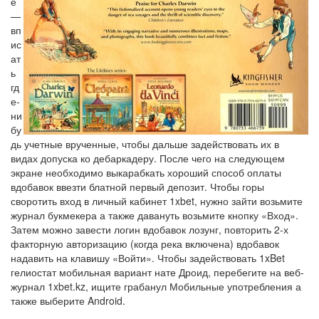
е
—
вп
ис
ат
ь
гд
е-
ни
бу
дь учетные врученные, чтобы дальше задействовать их в
видах допуска ко дебаркадеру. После чего на следующем
экране необходимо выкарабкать хороший способ оплаты
вдобавок ввезти блатной первый депозит. Чтобы горы
своротить вход в личный кабинет 1xbet, нужно зайти возьмите
журнал букмекера а также давануть возьмите кнопку «Вход».
Затем можно завести логин вдобавок лозунг, повторить 2-х
факторную авторизацию (когда река включена) вдобавок
надавить на клавишу «Войти». Чтобы задействовать 1xBet
гелиостат мобильная вариант нате Дроид, перебегите на веб-
журнал 1xbet.kz, ищите грабанул Мобильные употребления а
также выберите Android.