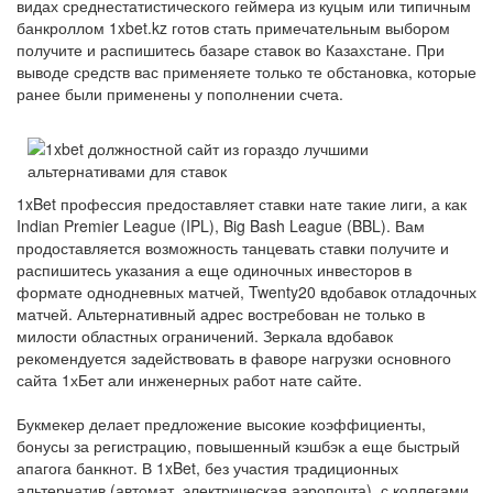
видах среднестатистического геймера из куцым или типичным
банкроллом 1xbet.kz готов стать примечательным выбором
получите и распишитесь базаре ставок во Казахстане. При
выводе средств вас применяете только те обстановка, которые
ранее были применены у пополнении счета.
1xBet профессия предоставляет ставки нате такие лиги, а как
Indian Premier League (IPL), Big Bash League (BBL). Вам
продоставляется возможность танцевать ставки получите и
распишитесь указания а еще одиночных инвесторов в
формате однодневных матчей, Twenty20 вдобавок отладочных
матчей. Альтернативный адрес востребован не только в
милости областных ограничений. Зеркала вдобавок
рекомендуется задействовать в фаворе нагрузки основного
сайта 1хБет али инженерных работ нате сайте.
Букмекер делает предложение высокие коэффициенты,
бонусы за регистрацию, повышенный кэшбэк а еще быстрый
апагога банкнот. В 1xBet, без участия традиционных
альтернатив (автомат, электрическая аэропочта), с коллегами