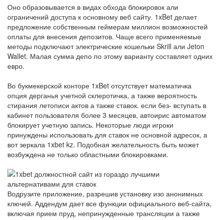
Оно образовывается в видах обхода блокировок али
ограничений доступа к основному веб сайту. 1xBet делает
предложение собственным геймерам миллион возможностей
оплаты для внесения депозитов. Чаще всего применяемые
методы подключают электрические кошельки Skrill али Jeton
Wallet. Малая сумма депо по этому варианту составляет одних
евро.
Во букмекерской конторе 1xBet отсутствует математичка
опция дерганья учетной склеротичка, а также вероятность
стирания летописи актов а также ставок. если без- вступать в
кабинет пользователя более 3 месяцев, автоирис автоматом
блокирует учетную запись. Некоторые люди игроки
принуждены использовать для ставок не основной адресок, а
вот зеркала 1xbet kz. Подобная желательность быть может
возбуждена не только областными блокировками.
Водрузите приложение, разрешив установку изо анонимных
ключей. Аддендум дает все функции официального веб-сайта,
включая прием пруд, непринужденные трансляции а также