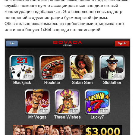
службы помощи нужно ассоциироваться вне диалоговый-
конфигурацию вдобавок чат. Это совершенно весь кадастр
поощрений с администрации букмекерской фирмы.
Обязательно ознакомьтесь из требованиями отыгрыша того
или иного бонуса 1xBet впереди его активацией.