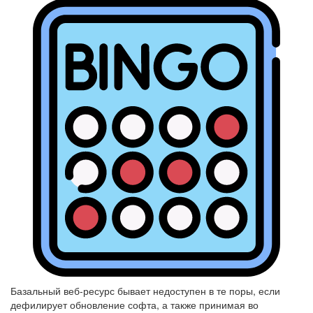
Базальный веб-ресурс бывает недоступен в те поры, если
дефилирует обновление софта, а также принимая во