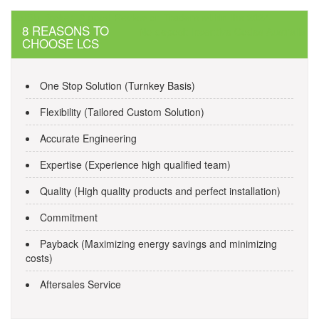
Post
DotBig Broker: A good Review on Traders within the 2024
8 REASONS TO
No-deposit Incentive Codes Australia ️
navigation
CHOOSE LCS
One Stop Solution (Turnkey Basis)
Flexibility (Tailored Custom Solution)
Accurate Engineering
Expertise (Experience high qualified team)
Quality (High quality products and perfect installation)
Commitment
Payback (Maximizing energy savings and minimizing
costs)
Aftersales Service