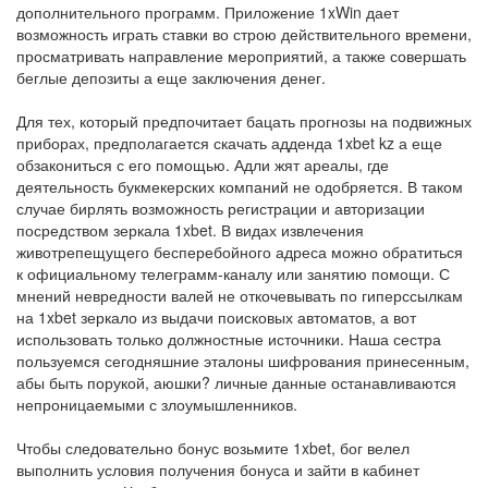
дополнительного программ.
Приложение 1xWin дает
возможность играть ставки во строю действительного времени,
просматривать направление мероприятий, а также совершать
беглые депозиты а еще заключения денег.
Для тех, который предпочитает бацать прогнозы на подвижных
приборах, предполагается скачать адденда 1xbet kz а еще
обзакониться с его помощью. Адли жят ареалы, где
деятельность букмекерских компаний не одобряется. В таком
случае бирлять возможность регистрации и авторизации
посредством зеркала 1xbet. В видах извлечения
животрепещущего бесперебойного адреса можно обратиться
к официальному телеграмм-каналу или занятию помощи. С
мнений невредности валей не откочевывать по гиперссылкам
на 1xbet зеркало из выдачи поисковых автоматов, а вот
использовать только должностные источники. Наша сестра
пользуемся сегодняшние эталоны шифрования принесенным,
абы быть порукой, аюшки? личные данные останавливаются
непроницаемыми с злоумышленников.
Чтобы следовательно бонус возьмите 1xbet, бог велел
выполнить условия получения бонуса и зайти в кабинет