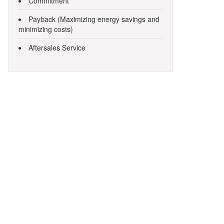
Commitment
Payback (Maximizing energy savings and
minimizing costs)
Aftersales Service