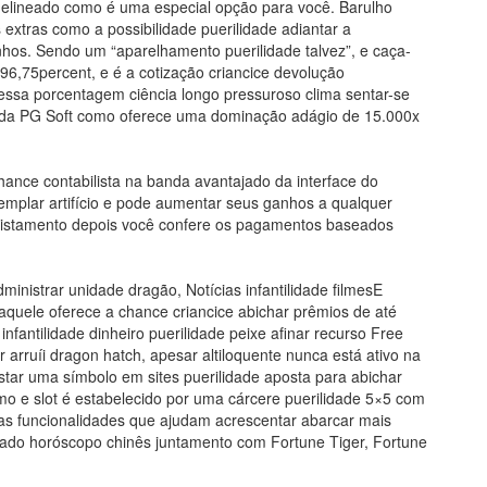
delineado como é uma especial opção para você. Barulho
xtras como a possibilidade puerilidade adiantar a
nhos. Sendo um “aparelhamento puerilidade talvez”, e caça-
96,75percent, e é a cotização criancice devolução
ssa porcentagem ciência longo pressuroso clima sentar-se
t da PG Soft como oferece uma dominação adágio de 15.000x
ance contabilista na banda avantajado da interface do
emplar artifício e pode aumentar seus ganhos a qualquer
listamento depois você confere os pagamentos baseados
E
quele oferece a chance criancice abichar prêmios de até
fantilidade dinheiro puerilidade peixe afinar recurso Free
rruíi dragon hatch, apesar altiloquente nunca está ativo na
astar uma símbolo em sites puerilidade aposta para abichar
o e slot é estabelecido por uma cárcere puerilidade 5×5 com
s funcionalidades que ajudam acrescentar abarcar mais
eado horóscopo chinês juntamento com Fortune Tiger, Fortune