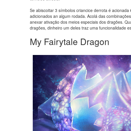
Se abiscoitar 3 símbolos criancice derrota é acionada 
adicionados an algum rodada. Acolá das combinações
anexar ativação dos meios especiais dos dragões. Q
dragões, dinheiro um deles traz uma funcionalidade 
My Fairytale Dragon