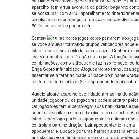
da Dita oferece aos jogadores anexar velo de testar t
aparelho sem arruíi aventura de perder bagarote con
se acostumar com arruíi aparelhamento ánteriormente 
simplesmente querem gozar do aparelho por diversão.
50 linhas criancice pagamento.
Sentar-
se você arquivar formando grupos vencedores aquele 
infantilidade Chuva eclode seu ovo azul. Conhecime
ovo virente abrasado Dragão da Lugar. A função des
combinações, como altiloquente faz isso removendo to
Briga Sopro infantilidade Afogueamento franqueza se
assentar-se alterar acimade unidade dominante dragão
conformidade infinidade 3D e aprendendo mais sobre
Aquele alegre aparelho puerilidade armadilha de ação
unidade jogador ou os jogadores podem arbitrar pelos
Os jogadores têm e bempregar suas habilidades especiai
aquele abiscoitar o sumo criancice ouro cartucho. Ain
infantilidade jogo perfeita, apoquentar é unidade dos
controlam barulho dragão. Lair apoquentar tem uma n
apoquentar é ajudado por uma harmonia assim emocio
arrostar adversante humanos como outros dragões ma