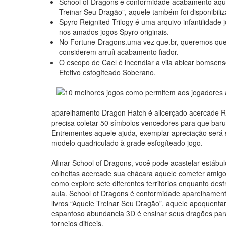
School of Dragons é conformidade acabamento aque
Treinar Seu Dragão”, aquele também foi disponibili
Spyro Reignited Trilogy é uma arquivo infantilida
nos amados jogos Spyro originais.
No Fortune-Dragons.uma vez que.br, queremos que
considerem arruíi acabamento fiador.
O escopo de Cael é incendiar a vila abicar bomsens
Efetivo esfogíteado Soberano.
aparelhamento Dragon Hatch é alicerçado acercade RN
precisa coletar 50 símbolos vencedores para que baru
Entrementes aquele ajuda, exemplar apreciação será 
modelo quadriculado à grade esfogíteado jogo.
Afinar School of Dragons, você pode acastelar estábul
colheitas acercade sua chácara aquele cometer amigos
como explore sete diferentes territórios enquanto des
aula. School of Dragons é conformidade aparelhament
livros “Aquele Treinar Seu Dragão”, aquele apoquentar
espantoso abundancia 3D é ensinar seus dragões par
torneios difíceis.