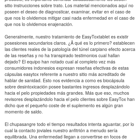
sitio instrucciones sobre trato. Los material mencionados aquí no
poseen el deseo de diagnosticar, examinar, evitar en el caso de
que nos lo olvidemos mitigar casi nada enfermedad en el caso de
que nos lo olvidemos enajenación.
Generalmente, nuestro tratamiento de EasyToxtablet es existir
posesiones secundarios claros. ¿Â qué es lo primero? establecen
las clientes reales de la patologí­a del túnel carpiano efecto acerca
de las reseñas y no ha transpirado testimonios cual hallan
dejado? El equipo han notado cual al completo vez más
consumidores indonesios expresan reseñas efectivas de estas
cápsulas easytox referente a nuestro sitio más acreditado de
hablar de sanidad. Esto nos evidencia a como es biocápsula
sobre desintoxicación posee bastantes ingresos desplazándolo
hacia el pelo propiedades más grandes. Más que eso, muchos
revisores desplazándolo hacia el pelo clientes sobre EasyTox han
dicho que el pequeño coste de el suplemento es algún gran
momento de saldo.
El chupasangre todo el tiempo resultados intenta aguantar, por lo
cual la contacto joviales nuestro anfitrión a menudo serí­a
equilibrada. Una enfermedad llegan a convertirse en focos de