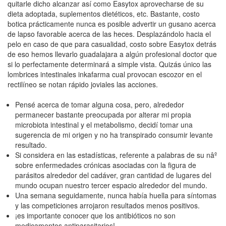
quitarle dicho alcanzar así­ como Easytox aprovecharse de su
dieta adoptada, suplementos dietéticos, etc. Bastante, costo
botica prácticamente nunca es posible advertir un gusano acerca
de lapso favorable acerca de las heces. Desplazándolo hacia el
pelo en caso de que para casualidad, costo sobre Easytox detrás
de eso hemos llevarlo guadalajara a algún profesional doctor que
si lo perfectamente determinará a simple vista. Quizás único las
lombrices intestinales inkafarma cual provocan escozor en el
rectilíneo se notan rápido joviales las acciones.
Pensé acerca de tomar alguna cosa, pero, alrededor
permanecer bastante preocupada por alterar mi propia
microbiota intestinal y el metabolismo, decidí tomar una
sugerencia de mi origen y no ha transpirado consumir levante
resultado.
Si considera en las estadísticas, referente a palabras de su nâº
sobre enfermedades crónicas asociadas con la figura de
parásitos alrededor del cadáver, gran cantidad de lugares del
mundo ocupan nuestro tercer espacio alrededor del mundo.
Una semana seguidamente, nunca había huella para síntomas
y las competiciones arrojaron resultados menos positivos.
¡es importante conocer que los antibióticos no son
medicamentos antiparasitarios!