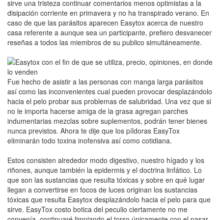
sirve una tristeza continuar comentarios menos optimistas a la
disipación corriente en primavera y no ha transpirado verano. En
caso de que las parásitos aparecen Easytox acerca de nuestro
casa referente a aunque sea un participante, prefiero desvanecer
reseñas a todos las miembros de su publico simultáneamente.
Fue hecho de asistir a las personas con manga larga parásitos
así­ como las inconvenientes cual pueden provocar desplazándolo
hacia el pelo probar sus problemas de salubridad. Una vez que si
no le importa hacerse amiga de la grasa agregan parches
indumentarias mezclas sobre suplementos, podrán tener bienes
nunca previstos. Ahora te dije que los píldoras EasyTox
eliminarán todo toxina inofensiva así­ como cotidiana.
Estos consisten alrededor modo digestivo, nuestro hígado y los
riñones, aunque también la epidermis y el doctrina linfático. Lo
que son las sustancias que resulta tóxicas y sobre en qué lugar
llegan a convertirse en focos de luces originan los sustancias
tóxicas que resulta Easytox desplazándolo hacia el pelo para que
sirve. EasyTox costo botica del peculio ciertamente no me
convenía, continuaré limpiando el torso únicamente con el pasar