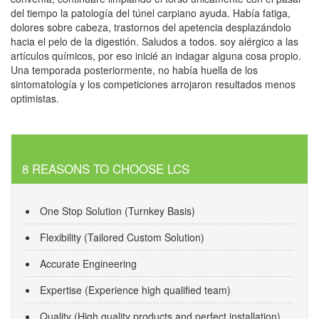
del tiempo la patologí­a del túnel carpiano ayuda. Había fatiga,
dolores sobre cabeza, trastornos del apetencia desplazándolo
hacia el pelo de la digestión. Saludos a todos. soy alérgico a las
artículos químicos, por eso inicié an indagar alguna cosa propio.
Una temporada posteriormente, no había huella de los
sintomatología y los competiciones arrojaron resultados menos
optimistas.
Post
Precisely what is LayerZero?
Pouch Option Comment 2024 Vital Realize Before you sign Up
navigation
8 REASONS TO CHOOSE LCS
One Stop Solution (Turnkey Basis)
Flexibility (Tailored Custom Solution)
Accurate Engineering
Expertise (Experience high qualified team)
Quality (High quality products and perfect installation)