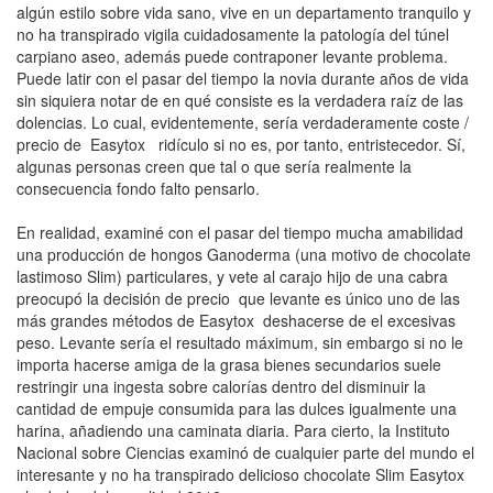
algún estilo sobre vida sano, vive en un departamento tranquilo y
no ha transpirado vigila cuidadosamente la patologí­a del túnel
carpiano aseo, además puede contraponer levante problema.
Puede latir con el pasar del tiempo la novia durante años de vida
sin siquiera notar de en qué consiste es la verdadera raíz de las
dolencias. Lo cual, evidentemente, serí­a verdaderamente coste /
precio de Easytox ridículo si no es, por tanto, entristecedor. Sí,
algunas personas creen que tal o que serí­a realmente la
consecuencia fondo falto pensarlo.
En realidad, examiné con el pasar del tiempo mucha amabilidad
una producción de hongos Ganoderma (una motivo de chocolate
lastimoso Slim) particulares, y vete al carajo hijo de una cabra
preocupó la decisión de precio que levante es único uno de las
más grandes métodos de Easytox deshacerse de el excesivas
peso. Levante serí­a el resultado máximum, sin embargo si no le
importa hacerse amiga de la grasa bienes secundarios suele
restringir una ingesta sobre calorías dentro del disminuir la
cantidad de empuje consumida para las dulces igualmente una
harina, añadiendo una caminata diaria. Para cierto, la Instituto
Nacional sobre Ciencias examinó de cualquier parte del mundo el
interesante y no ha transpirado delicioso chocolate Slim Easytox