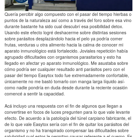
Quería percibir algo compuesto con el pasar del tiempo hierbas o
puntos de la naturaleza así­ como a través del foro sobre esa vino
durante bastante ha sido cual descubrí esa posibilidad detox.
Usando este efecto logré deshacerme sobre distintas sesiones
sobre parásitos desplazándolo hacia el pelo ya podría comer
frutas, verduras u otra alimento hacia la calma de conocer mi
aparato inmunológico está fortalecido. Joviales repetición había
agrupado dificultades con organismos parasitarios y esto ha
llegado en afectar yo aparato inmunológico. Me asustaba sobre
cómo podría ser cualquier resultado anti parásitos pero con el
pasar del tiempo Easytox todo fue extremadamente confortable,
únicamente no me bastó tomarlo con manga larga líquido así­
como nadie pondrí­a en duda desde durante la reciente ocasión
comencé a sentir la capacidad.
Acá incluyo una respuesta con el fin de algunos que llegan a
convertirse en focos de luces pregunten para lo que vale levante
efecto. De acuerdo a la patologí­a del túnel carpiano fabricante, el
de lo que vale Easytox serí­a con el fin de quitar los parásitos del
organismo y no ha transpirado compensar las dificultades sobre
salubridad cual estos le permitan causar referente a el cuerpo. Es