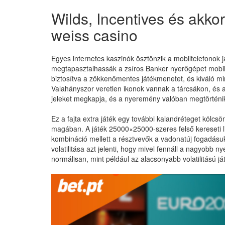
Wilds, Incentives és akko
weiss casino
Egyes internetes kaszinók ösztönzik a mobiltelefonok já
megtapasztalhassák a zsíros Banker nyerőgépet mobil
biztosítva a zökkenőmentes játékmenetet, és kiváló mi
Valahányszor veretlen ikonok vannak a tárcsákon, és a S
jeleket megkapja, és a nyeremény valóban megtörténi
Ez a fajta extra játék egy további kalandréteget kölc
magában. A játék 25000×25000-szeres felső kereseti l
kombináció mellett a résztvevők a vadonatúj fogadásuk
volatilitása azt jelenti, hogy mivel fennáll a nagyobb
normálisan, mint például az alacsonyabb volatilitású já