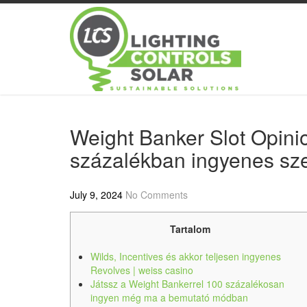
Skip
to
content
Weight Banker Slot Opini
százalékban ingyenes sz
July 9, 2024
No Comments
Tartalom
Wilds, Incentives és akkor teljesen ingyenes
Revolves | weiss casino
Játssz a Weight Bankerrel 100 százalékosan
ingyen még ma a bemutató módban