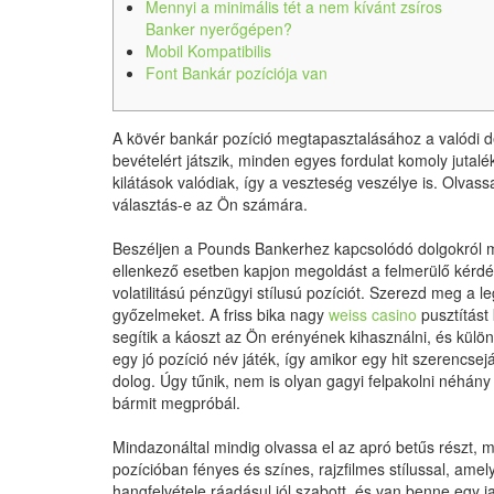
Mennyi a minimális tét a nem kívánt zsíros
Banker nyerőgépen?
Mobil Kompatibilis
Font Bankár pozíciója van
A kövér bankár pozíció megtapasztalásához a valódi de
bevételért játszik, minden egyes fordulat komoly jutalék
kilátások valódiak, így a veszteség veszélye is.
Olvassa
választás-e az Ön számára.
Beszéljen a Pounds Bankerhez kapcsolódó dolgokról m
ellenkező esetben kapjon megoldást a felmerülő kérdé
volatilitású pénzügyi stílusú pozíciót. Szerezd meg a 
győzelmeket. A friss bika nagy
weiss casino
pusztítást
segítik a káoszt az Ön erényének kihasználni, és külö
egy jó pozíció név játék, így amikor egy hit szerencse
dolog. Úgy tűnik, nem is olyan gagyi felpakolni néhány 
bármit megpróbál.
Mindazonáltal mindig olvassa el az apró betűs részt, m
pozícióban fényes és színes, rajzfilmes stílussal, ame
hangfelvétele ráadásul jól szabott, és van benne egy j