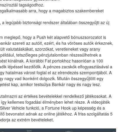
nanszíroztál tagságodhoz.
 a legalkalmasabb arra, hogy a magabiztos szakembereket
 a legújabb biztonsági rendszer általában összegyűjti az új
nem meglepő, hogy a Push két alapvető bónuszsorozatot is
nkár szereti az autóit, ezért, és ha vöröses autók érkeznek,
lt valutatáskákat, szorzókat, veretleneket vagy arany
 például, tetszőleges pénzjutalomban részesülhetnek a
épést kínálnak. A korábbi Fat portokhoz hasonlóan a 100
dik lépéssel kezdődik. A pénzes zacskók elfogyasztásával a
y hatalmas várost foglal el az elrendezés szempontjából. A
gy nagy vad ikonként dolgozik. Miután összegyűjtött egy
etést kap, amikor testsúlya Bankár nagy és nagy lesz.
utalmazni az értékes bevételekkel rendelkező játékosokat. A
, így kellemes fogadási élményben lehet része. A videojáték
 Silver Vehicle funkció, a Fortune Hook up képesség és a
ő bevonatot adnak az online játékhoz. A friss szolgáltatás 5
odorja az extrém bevételeket.