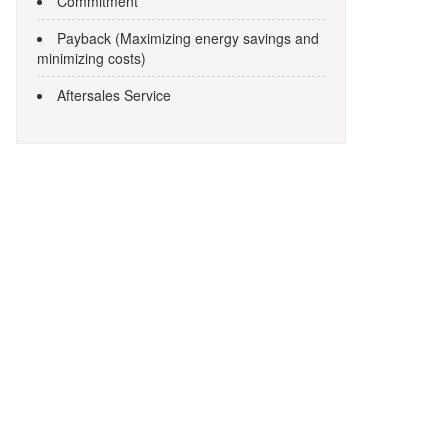
Commitment
Payback (Maximizing energy savings and
minimizing costs)
Aftersales Service