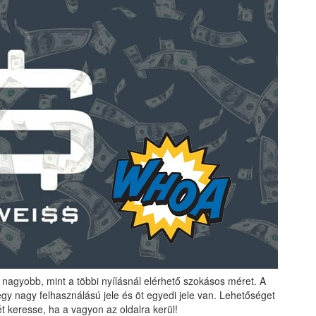
 nagyobb, mint a többi nyílásnál elérhető szokásos méret. A
gy nagy felhasználású jele és öt egyedi jele van. Lehetőséget
t keresse, ha a vagyon az oldalra kerül!