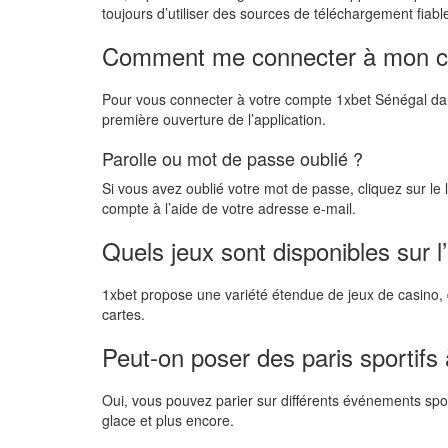
toujours d’utiliser des sources de téléchargement fiabl
Comment me connecter à mon co
Pour vous connecter à votre compte 1xbet Sénégal dans
première ouverture de l’application.
Parolle ou mot de passe oublié ?
Si vous avez oublié votre mot de passe, cliquez sur le li
compte à l’aide de votre adresse e-mail.
Quels jeux sont disponibles sur 
1xbet propose une variété étendue de jeux de casino, 
cartes.
Peut-on poser des paris sportifs 
Oui, vous pouvez parier sur différents événements sportif
glace et plus encore.