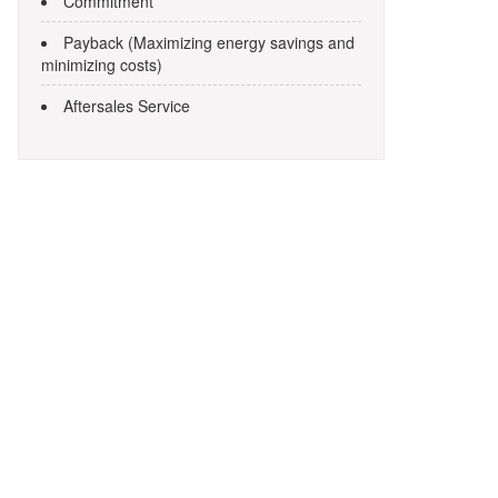
Commitment
Payback (Maximizing energy savings and
minimizing costs)
Aftersales Service