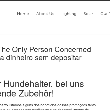
Home
About Us
Lighting
Solar
Our 
 The Only Person Concerned
a dinheiro sem depositar
Hundehalter, bei uns
sende Zubehör!
baixo listamos alguns dos benefícios dessas promoções tanto
pre atualizados nas tendências e no desenvolvimento de