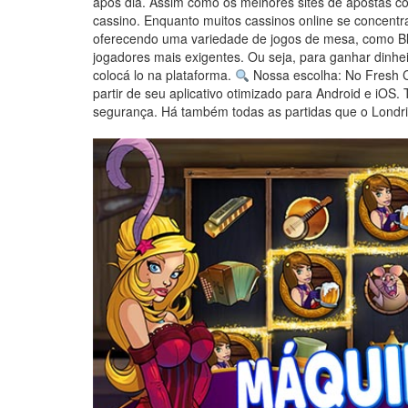
após dia. Assim como os melhores sites de apostas 
cassino. Enquanto muitos cassinos online se concentr
oferecendo uma variedade de jogos de mesa, como Bla
jogadores mais exigentes. Ou seja, para ganhar dinheir
colocá lo na plataforma.
Nossa escolha: No Fresh C
partir de seu aplicativo otimizado para Android e iOS. 
segurança. Há também todas as partidas que o Londrin