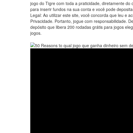
jogo do Tigre com toda a praticidade, diretamente do c
para inserir fundos na sua conta e você pode depositar
Legal: Ao utilizar este site, você concorda que leu e 
Privacidade. Portanto, jogue com responsabilidade. D
depósito que libera 200 rodadas grátis para jogos ele
jogos.