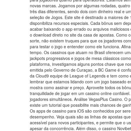
novas marcas. Jogamos por algumas rodadas, quatro n
três dias diferentes, sendo dois com dinheiro real e
seleção de Jogos. Este site é destinado a maiores de 
disponibiliza recursos especiais. Cada bônus sem dep
acabar baixando o app errado ou arquivos maliciosos 
o download direto no site da casa de apostas. Como o
sorte, não existem truques para que os jogadores cons
para testar o jogo e entender como ele funciona. Afin
tempo. Os cassinos que atuam no Brasil oferecem uma 
jackpots progressivos e jogos de mesa clássicos como
plataforma, investigamos alguns pontos chave que no
emitida pelo Governo de Curaçao, a BC Game é confiáv
da Cloud9 equipe de League of Legends e tem como e
lembrar que estamos lidando com um jogo baseado e
mostra como assinar e preço. Aproveite todos os bônus
tranquilidade de jogar em um cassino online confiável
jogadores simultâneos. Análise VegasPlus Casino. O pri
existe um tutorial que possibilite mais chances de 
Os apps de cassino para iOS são conhecidos por ser
desempenho. Veja quais são as linhas de apostas que
acessível para novos participantes, e permite que o u
apesar da concorrência. Além disso, o cassino Novibet