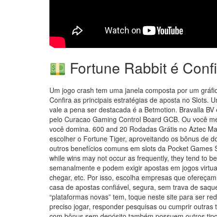
Fortune Rabbit é Conf
Um jogo crash tem uma janela composta por um gráfico
Confira as principais estratégias de aposta no Slots
vale a pena ser destacada é a Betmotion. Bravalla BV
pelo Curacao Gaming Control Board GCB. Ou você me
você domina. 600 and 20 Rodadas Grátis no Aztec Mag
escolher o Fortune Tiger, aproveitando os bônus de dobr
outros benefícios comuns em slots da Pocket Games Soft
while wins may not occur as frequently, they tend to b
semanalmente e podem exigir apostas em jogos virtua
chegar, etc. Por isso, escolha empresas que ofereçam
casa de apostas confiável, segura, sem trava de saq
“plataformas novas” tem, toque neste site para ser redi
preciso jogar, responder pesquisas ou cumprir outras
com bônus sem depósito também possuem outros tipos d