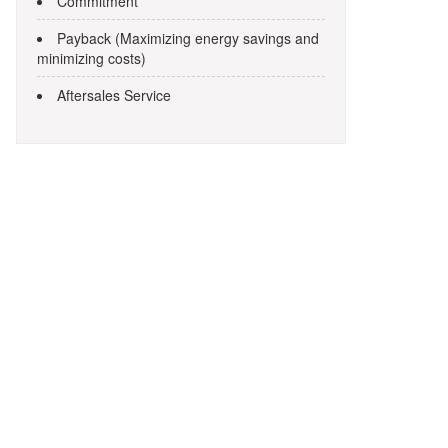
Commitment
Payback (Maximizing energy savings and
minimizing costs)
Aftersales Service