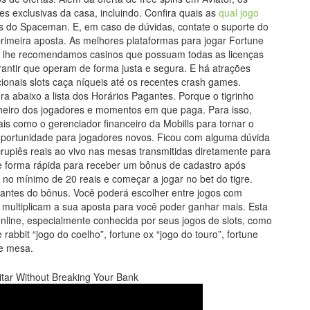
 exclusivas da casa, incluindo. Confira quais as
qual jogo
s do Spaceman. E, em caso de dúvidas, contate o suporte do
primeira aposta. As melhores plataformas para jogar Fortune
as lhe recomendamos casinos que possuam todas as licenças
antir que operam de forma justa e segura. E há atrações
cionais slots caça níqueis até os recentes crash games.
ra abaixo a lista dos Horários Pagantes. Porque o tigrinho
heiro dos jogadores e momentos em que paga. Para isso,
is como o gerenciador financeiro da Mobills para tornar o
 oportunidade para jogadores novos. Ficou com alguma dúvida
rupiês reais ao vivo nas mesas transmitidas diretamente para
 de forma rápida para receber um bônus de cadastro após
 no mínimo de 20 reais e começar a jogar no bet do tigre.
o antes do bônus. Você poderá escolher entre jogos com
e multiplicam a sua aposta para você poder ganhar mais. Esta
line, especialmente conhecida por seus jogos de slots, como
e rabbit “jogo do coelho”, fortune ox “jogo do touro”, fortune
de mesa.