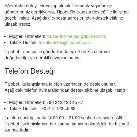
Eğer daha detaylı bir cevap almak isterseniz veya belge
göndermeniz gerekiyorsa, Tipobet’in e-posta desteği ile iletişime
geçebilirsiniz. Aşağıdaki e-posta adreslerinden destek ekibine
ulaşabilirsiniz:
Müşteri Hizmetleri:
musterihizmetleri@tipobet.com
Teknik Destek:
teknikdestek@tipobet.com
Tipobet, e-posta ile gönderilen talepleri en kısa sürede
değerlendirir ve gerekli cevapları sunar.
Telefon Desteği
Tipobet, kullanıcılarına telefon üzerinden de destek sunar.
Aşağıdaki telefon numaralarından destek ekibine ulaşabilirsiniz:
Müşteri Hizmetleri: +90 212 123 45 67
Teknik Destek: +90 212 123 45 68
Telefon desteği, hafta içi 09:00 – 21:00 saatleri arasında aktiftir.
Tipobet, kullanıcılarının her zaman yanında olmak için bu hizmeti
sunmaktadır.