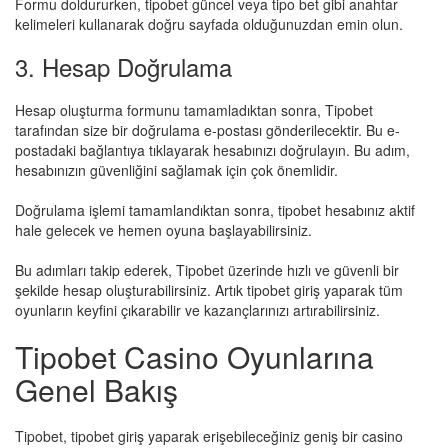
Formu doldururken, tipobet güncel veya tipo bet gibi anahtar
kelimeleri kullanarak doğru sayfada olduğunuzdan emin olun.
3. Hesap Doğrulama
Hesap oluşturma formunu tamamladıktan sonra, Tipobet
tarafından size bir doğrulama e-postası gönderilecektir. Bu e-
postadaki bağlantıya tıklayarak hesabınızı doğrulayın. Bu adım,
hesabınızın güvenliğini sağlamak için çok önemlidir.
Doğrulama işlemi tamamlandıktan sonra, tipobet hesabınız aktif
hale gelecek ve hemen oyuna başlayabilirsiniz.
Bu adımları takip ederek, Tipobet üzerinde hızlı ve güvenli bir
şekilde hesap oluşturabilirsiniz. Artık tipobet giriş yaparak tüm
oyunların keyfini çıkarabilir ve kazançlarınızı artırabilirsiniz.
Tipobet Casino Oyunlarına
Genel Bakış
Tipobet, tipobet giriş yaparak erişebileceğiniz geniş bir casino